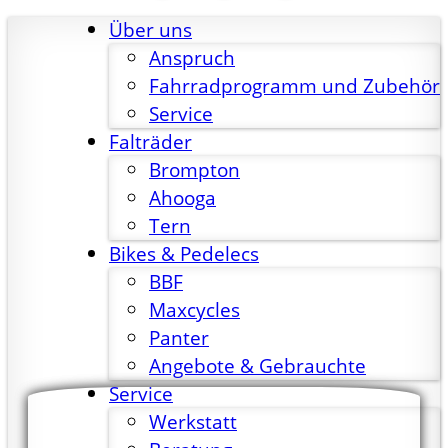
Über uns
Anspruch
Fahrradprogramm und Zubehör
Service
Falträder
Brompton
Ahooga
Tern
Bikes & Pedelecs
BBF
Maxcycles
Panter
Angebote & Gebrauchte
Service
Werkstatt