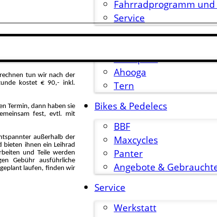
Fahrradprogramm und
Service
Falträder
Brompton
Ahooga
brechnen tun wir nach der
Tern
unde kostet € 90,- inkl.
Bikes & Pedelecs
inen Termin, dann haben sie
meinsam fest, evtl. mit
BBF
Maxcycles
ntspannter außerhalb der
d bieten ihnen ein Leihrad
Panter
rbeiten und Teile werden
egen Gebühr ausführliche
Angebote & Gebraucht
geplant laufen, finden wir
Service
Werkstatt