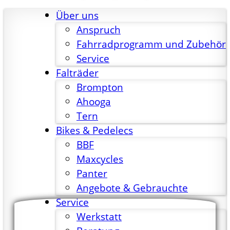
Über uns
Anspruch
Fahrradprogramm und Zubehör
Service
Falträder
Brompton
Ahooga
Tern
Bikes & Pedelecs
BBF
Maxcycles
Panter
Angebote & Gebrauchte
Service
Werkstatt